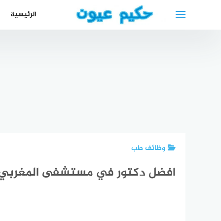
لتجاوز
الرئيسية
لى
لمحتوى
اختبار تنظير
افضل
قاع العين
مستشفى
محامي
انف
eye test
المغربي
يهودي في
وحنج
berlin
للعيون الدمام
دورتموند
اب
وظائف طب
افضل دكتور في مستشفى المغربي ل