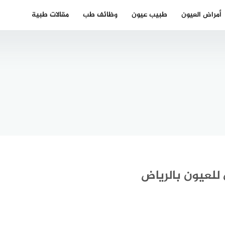
أمراض العيون
طبيب عيون
وظائف طب
مقالات طبية
 دكتور
 واذن
أفضل دكتور
رة في
غدة درقية
وظبي
في فيينا
لعيون بالرياض