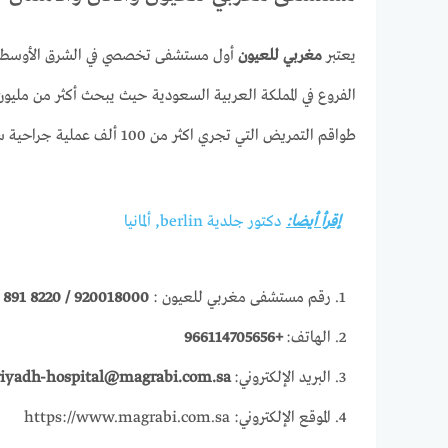
يعتبر
مغربي للعيون
أول مستشفى تخصصي في الشرق الأوسط على ال
الفروع في المملكة العربية السعودية حيث يبحث أكثر من ملي
طواقم التمريض التي تجري اكثر من 100 ألف عملية جراحية سنويا هذا ويمكن
إقرأ أيضا:
دكتور جلدية berlin, ألمانيا
رقم مستشفى مغربي للعيون :
920018000 /
8220 891 0555
الهاتف:
+966114705656
البريد الإلكتروني:
riyadh-hospital@magrabi.com.sa
الموقع الإلكتروني: https://www.magrabi.com.sa