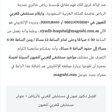
عند قبالة كريق الملك فهد مقابل لمؤسسة رياض جاليري بمدينة
الرياض عاصمة المملكة العربية السعودية،
وارقام مستشفى المغربي
للعيون هي +966114705656
أو
920018000،
وبريده الإلكتروني هو
الآتي
riyadh-hospital@magrabi.com.sa
، وعلما وأنه يعمل من
الساعة 8:
30 صباحًا وحتى تمام الساعة 12 مساءً / ومن الساعة 4:30
مساءً إلى حدود الساعة 9 مساءً،
وأنه يمكنكم متابعينا الكرام
التعرف على مختلف
مواعيد مستشفى المغربي للعيون السيدة نفيسة
بمجرد أن تقوموا بزيارة موقعه الإلكتروني عبر إضافة هذا الرابط في
محرك بحث جوجل
magrabi.com.
افضل دكتور عيون في مستشفى المغربي بالرياض + عنوان
مستشفى المغربي للعيون