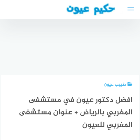
لتجاوز
لى
لمحتوى
أفضل
محامي
مستشفى
دكاترة
عربي في
قلب في
أسنان عرب
فرايبورغ
الكويت
في كولن
طبيب عيون
افضل دكتور عيون في مستشفى
المغربي بالرياض + عنوان مستشفى
المغربي للعيون