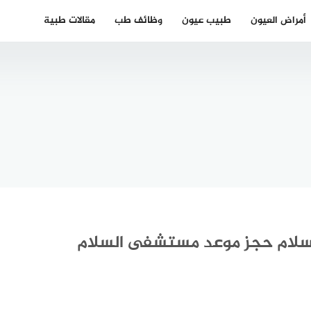
أمراض العيون
طبيب عيون
وظائف طب
مقالات طبية
ف على
دكتور عيون
ض جفاف
عربي في
لعين
هانوفر
لام حجز موعد مستشفى السلام