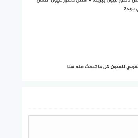
ل دكتور عيون ببريدة + افضل دكتور عيون اطفال
بريدة
غربي للعيون كل ما تبحث عنه هنا