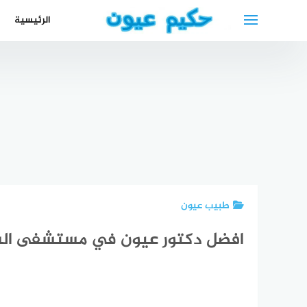
لتجاوز
الرئيسية
لى
لمحتوى
افضل دكتور
أحسن أطباء
تغذية في
الأسنان في
الحبيب –
الرباط المغرب
اسباب ألم
أخصائي
افضل طبيب
العين eye
تغذيه في
تعر
أسنان في
pain and
مستشفي
أعرا
الرباط
headache
الحبيب
ا
طبيب عيون
افضل دكتور عيون في مستشفى الس