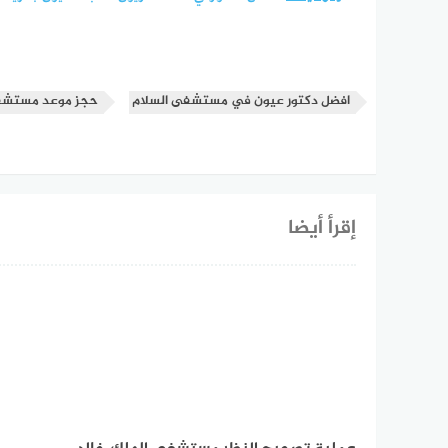
افضل دكتور عيون في مستشفى السلام
حجز موعد مستشف
إقرأ أيضا