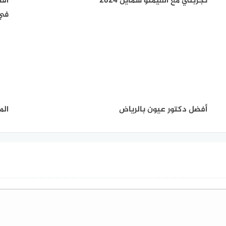
تجربتي مع الفيمتو سمايل 2024
افض
في 
أفضل دكتور عيون بالرياض
الم