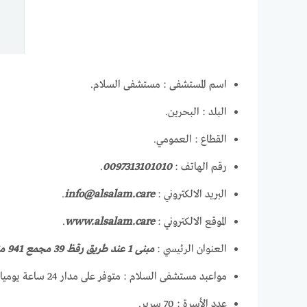
اسم المستشفى : مستشفى السلام.
البلد : البحرين.
القطاع : العمومي.
رقم الهاتف :
0097313101010
.
البريد الالكتروني :
info@alsalam.care
.
الموقع الالكتروني :
www.alsalam.care
.
العنوان الرئيسي :
مبنى 1 عند طريق رقظ 39 مجمع 941 منطقة البحير صندوق بريد 80278
مواعبد مستشفى السلام : متوفر على مدار 24 ساعة يوميا.
عدد الأسرة : 70 سرير.