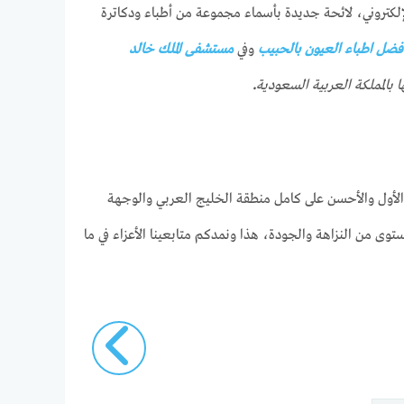
نرصد لكم اليوم من خلال هذا التقرير متابعينا وزوارنا الأعزاء على موقع we.eyesillnesses.com الإلكتروني، لائحة جديدة بأسماء مجموعة من أطباء ودكاترة
فضل اطباء العيون بالحبيب
وفي
مستشفى الملك خالد
بالمملكة العربية السعودية
.
 الأول والأحسن على كامل منطقة الخليج العربي والوجهة
توى من النزاهة والجودة، هذا ونمدكم متابعينا الأعزاء في ما