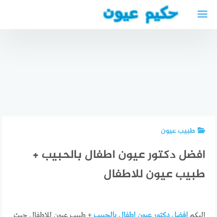
لتجاوز
لى
أفضل
لمحتوى
طبيب
عيون في
أغادير
المغرب
أفضل دكتور
أفضل دكتور
مستشفيات
اسنان
بولية عربي
طب عيون
عربي في
في كولن
في أغادير
اخن
Urologe in
المغرب
Aachen
Köln
طبيب عيون
افضل دكتور عيون اطفال بالحبيب +
طبيب عيون للاطفال
اليكم
افضل دكتور عيون اطفال بالحبيب
+ طبيب عيون للاطفال حيث