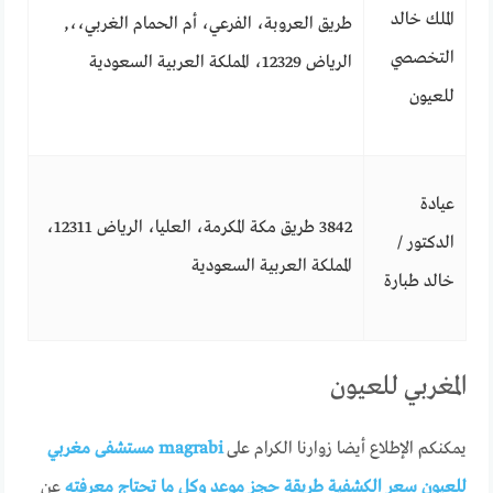
الملك خالد
طريق العروبة، الفرعي، أم الحمام الغربي،،,
التخصصي
الرياض 12329، المملكة العربية السعودية
للعيون
عيادة
3842 طريق مكة المكرمة، العليا، الرياض 12311،
الدكتور /
المملكة العربية السعودية
خالد طبارة
المغربي للعيون
يمكنكم الإطلاع أيضا زوارنا الكرام على
magrabi مستشفى مغربي
للعيون سعر الكشفية طريقة حجز موعد وكل ما تحتاج معرفته
عن