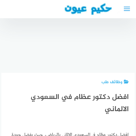
لتجاوز
لى
لمحتوى
مواقيت
الصلاة في
هاغن +
أقرب
أفضل أطباء
المساجد
افضل
العيون في
والمراكز
مستشفى
دبي eye
الاسلامية
عيون
doctor
في هاغن
بالرياض
near me
وظائف طب
افضل دكتور عظام في السعودي
الالماني
افضل دكتور عظام في السعودي الالماني بالرياض، حيث بفضل جودة