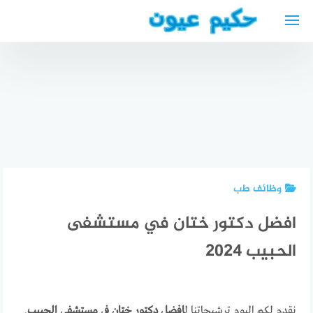
لتجاوز
لى
لمحتوى
الرعاية
المنزلية
افضل دكتور
في الإمارات
بواسير في
2024 أفضل
مستشفى
دكتور أنف
شركات
الحبيب
واذن
التمريض
الأكثر
وحنجرة في
المنزلي في
تقييما
فيينا
الإمارات
وظائف طب
افضل دكتور ختان في مستشفى
الحبيب 2024
نقدم لكم اليوم ترشيحاتنا ل
افضل دكتور ختان في مستشفى الحبيب
.