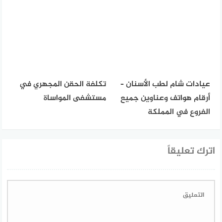
عيادات شام لطب الأسنان –
تكلفة الحقن المجهري في
أرقام هواتف وعناوين جميع
مستشفى المواساة
الفروع في المملكة
اترك تعليقاً