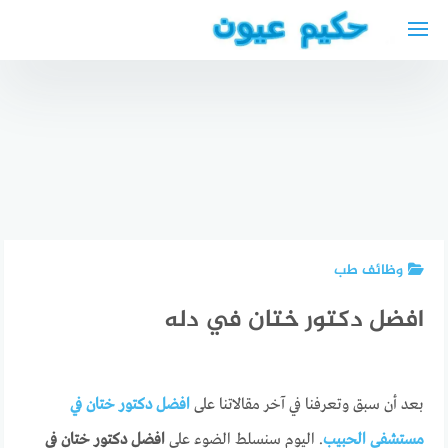
لتجاوز
لى
لمحتوى
أسعار
مستشفى
مغربي
أفضل دكتور
أفضل دكتور
للعيون
جلدية في
غدة درقية
بالرياض
الرياض
في إيسن
2024
وظائف طب
افضل دكتور ختان في دله
بعد أن سبق وتعرفنا في آخر مقالاتنا على
افضل دكتور ختان في
مستشفى الحبيب
. اليوم سنسلط الضوء على
افضل دكتور ختان في