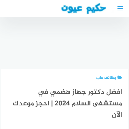
عيون في
لتجاوز
فاس
لى
المغرب
لمحتوى
أخصائي
في طب
العيون
تحميل
بفاس
قاموس
افضل
عيادات
الماني
مطعم
عيون في
عربي ناطق
سوري في
فاس
بدون نت
دوسلدورف
المغرب
للكمبيوتر
وظائف طب
افضل دكتور جهاز هضمي في
مستشفى السلام 2024 | احجز موعدك
الآن