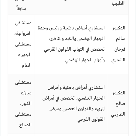
الطبيب
سابقاً
مستشفى
الدكتور
استشاري أمراض باطنية ورئيس وحدة
الفروانية،
سالم
الجهاز الهضمي والكبد والمناظير،
مستشفى
فرحان
تخصص في التهاب القولون القرحي
الجهراء
الشمري
وأورام الجهاز الهضمي
العام
مستشفى
استشاري أمراض باطنية وأمراض
الدكتور
مبارك
الجهاز التنفسي، تخصص في أمراض
صالح
الكبير،
المريء والقولون العصبي ومرض
العازمي
مستشفى
القولون القرحي
الصباح