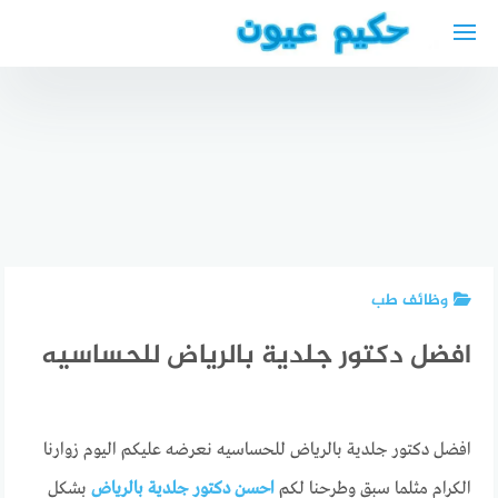
لتجاوز
لى
لمحتوى
المغربي
طبيب
للعيون
عيون في
magrabi
صفاقس
دكتور عيون
hospitals
ophthalmologist
عربي في
أفضل
near me
بوخوم
العروض
وظائف طب
افضل دكتور جلدية بالرياض للحساسيه
افضل دكتور جلدية بالرياض للحساسيه نعرضه عليكم اليوم زوارنا
الكرام مثلما سبق وطرحنا لكم
احسن دكتور جلدية بالرياض
بشكل