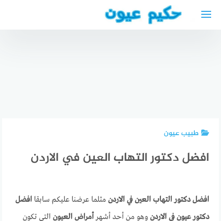
لتجاوز
لى
لمحتوى
فوائد ماء
أفضل
الورد للعيون
الأطباء
مرض
eye
العرب في
التراخوما
treatment
بيليفلد
trachoma
for
wrinkles
pictures
2024
طبيب عيون
افضل دكتور التهاب العين في الاردن
افضل دكتور التهاب العين في الاردن
مثلما عرضنا عليكم سابقا
افضل
دكتور عيون في الاردن
وهو من أحد أشهر
أمراض العيون
التي تكون