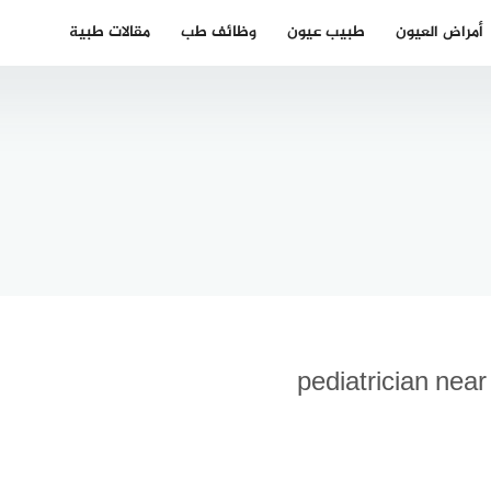
أمراض العيون
طبيب عيون
وظائف طب
مقالات طبية
علاج تشنج
امي
الجفن
ني في
blepharospasm
رلين
botox