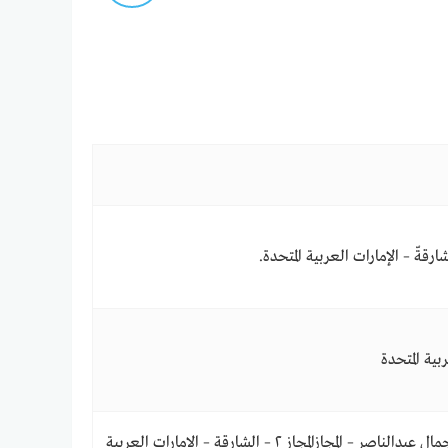
Behind Al Ittihad Pharmacy, Galilee Tower – 104 شارع جمال عبدالناصر – المجازالمجاز ٢ – الشارقة – الإمارات العربية