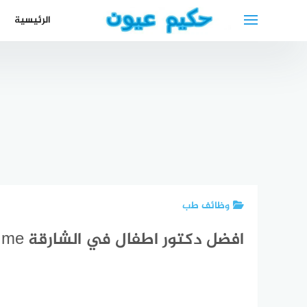
لتجاوز
الرئيسية
لى
لمحتوى
أفضل دكتور
أفضل دكتورة
جلدية عربي
أفضل دكتور
نسائية
في اخن
مح
أطفال عربي
عربية في
Hautarzt in
مجا
في ميونخ
بون
Aachen
ب
وظائف طب
افضل دكتور اطفال في الشارقة pediatrician near me