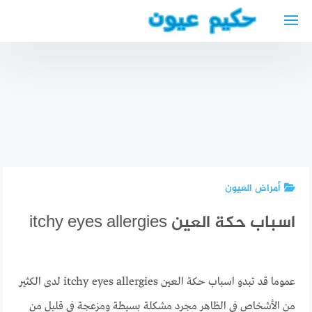
لتجاوز
لى
لمحتوى
مطعم
أفضل دكتور
عربي قريب
اسنان
مني مطعم
عربي في
طبيب
عكا في
دوسلدورف
هضمية في
برلين
2024
بوخوم
أمراض العيون
اسباب حكة العين itchy eyes allergies
عموما قد تبدو اسباب حكة العين itchy eyes allergies لدى الكثير
من الأشخاص في الظاهر مجرد مشكلة بسيطة ومزعجة في قليل من