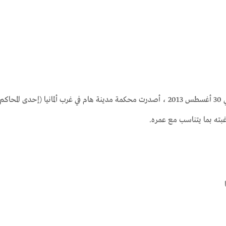
يجب أيضًا إجراء الختان بموافقة ولي الأمر (عادةً الأب والأم). في 30 أغسطس 2013 ، أصدرت محكمة مدي
غبته بما يتناسب مع عمره.