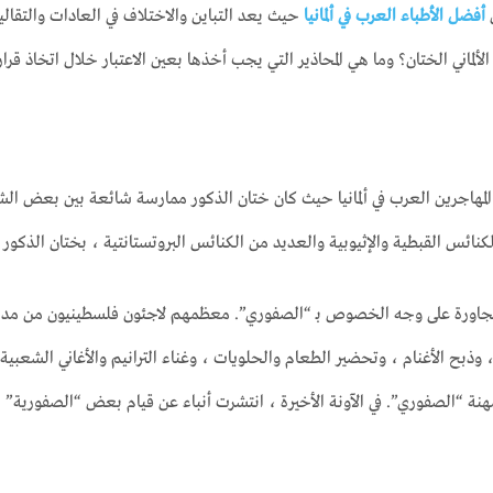
ن
أفضل الأطباء العرب في ألمانيا
حيث يعد التباين والاختلاف في العادات والتقال
الألماني الختان؟ وما هي المحاذير التي يجب أخذها بعين الاعتبار خلال اتخاذ قرار
المهاجرين العرب في ألمانيا حيث كان ختان الذكور ممارسة شائعة بين بعض الش
كنائس القبطية والإثيوبية والعديد من الكنائس البروتستانتية ، بختان الذكور 
الأغنام ، وتحضير الطعام والحلويات ، وغناء الترانيم والأغاني الشعبية. ل
مهنة “الصفوري”. في الآونة الأخيرة ، انتشرت أنباء عن قيام بعض “الصفورية” الذ