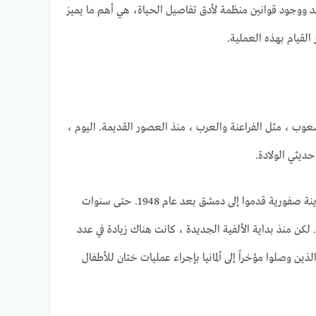
يد ووجود قوانين منظمة لأدق تفاصيل الحياة، هي أهم ما يميز
 القيام بهذه العملية.
عوب ، مثل الفراعنة والعرب ، منذ العصور القديمة. اليوم ،
حديثي الولادة.
ويشار إلى من لا يمارس هذه المهنة في سوريا ودمشق والمناطق المجاورة على وجه الخصوص بـ “الصفوري”. معظمهم لاجئون فلسطينيون من مدينة صفورية قدموا إلى دمشق بعد عام 1948. حتى سنوات
كن منذ بداية الألفية الجديدة ، كانت هناك زيادة في عدد
ين وصلوا مؤخراً إلى ألمانيا بإجراء عمليات ختان للأطفال