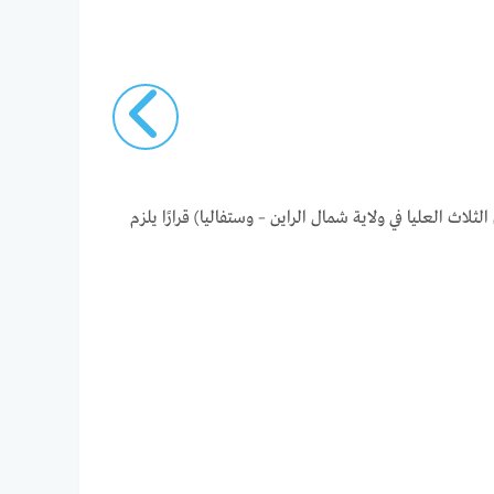
نة هام في غرب ألمانيا (إحدى المحاكم الثلاث العليا في ولاية شمال الراين – وستفاليا) قرارًا يلزم