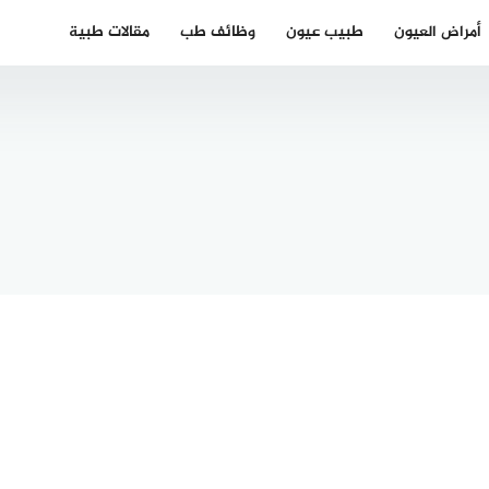
أمراض العيون
طبيب عيون
وظائف طب
مقالات طبية
تورة
ائية
ية في
منير درار طب
خوم
العيون