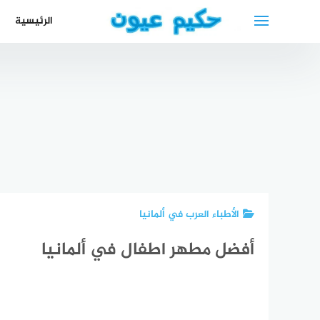
لتجاوز
الرئيسية
لى
لمحتوى
رابط موقع
التقديم على
طبيب عيون
فيزا شنغن
دك
في الدقهلية
اون لاين
افضل دكتور
نس
مصر Best
Schengen
أسنان
عرب
eye doctor
Visas
بالرياض
بو
الأطباء العرب في ألمانيا
أفضل مطهر اطفال في ألمانيا