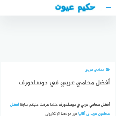
لتجاوز
لى
لمحتوى
أفضل
طبيب
أفضل
عيون في
الأطباء
الرياض eye
العرب في
دكتور عربي
doctor
هام
في روتردام
near me
محامي عربي
أفضل محامي عربي في دوسلدورف
أفضل محامي عربي في دوسلدورف
مثلما عرضنا عليكم سابقا
افضل
محامين عرب في ألمانيا
عبر موقعنا الإلكتروني