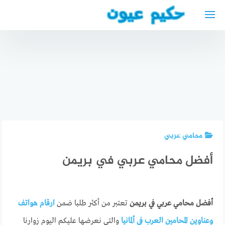
لتجاوز
لى
لمحتوى
تكلفة
عملية
افضل
المياه
دكتورة
أفضل
الزرقاء في
اسنان
محامي لجوء
مستشفى
بالرياض
في هولندا
المغربي
محامي عربي
أفضل محامي عربي في بريمن
أفضل محامي عربي في بريمن
تعتبر من أكثر طلبا ضمن
ارقام هواتف
وعناوين المحامين العرب في ألمانيا
والتي نعرضها عليكم اليوم زوارنا