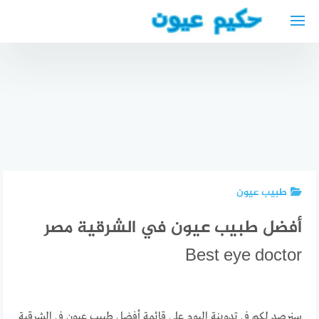
لتجاوز
لى
لمحتوى
أطباء عيون
في البليدة
الجزائر
أوقات
عيادات طب
الصلاة في
أطباء عرب
العيون في
دوسلدورف
في
البليدة
اليوم التوبة
مونشنغلادباخ
الجزائر
طبيب عيون
أفضل طبيب عيون في الشرقية مصر
Best eye doctor
سنرصد لكم في تدوينة اليوم على قائمة أفضل طبيب عيون في الشرقية