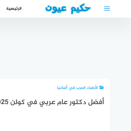
لتجاوز
الرئيسية
لى
لمحتوى
افضل دكتور
عظام
بالكويت
دكتور جراحة
افضل دكتور
أفضل محامي
العظام
أفضل
اطفال في
عربي في
والمفاصل
انتر
الرياض
شمال الراين
في الكويت
ألمانيا 
الأطباء العرب في ألمانيا
أفضل دكتور عام عربي في كولن Köln 2025