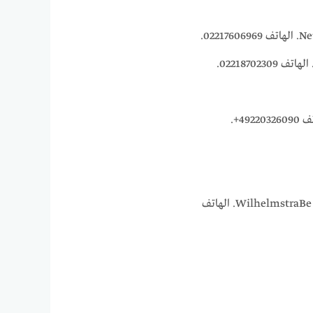
طبيبة باطنية قلبية عربي في Seigburg. العنوان WilhelmstraBe 55 53721 Siegburg Germany. الهاتف