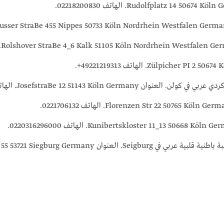
. العنوان JosefstraBe 12 51143 Köln Germany. الهاتف 49220326090+.