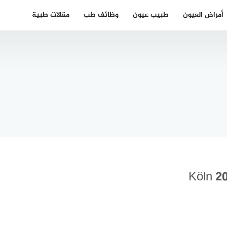
أمراض العيون
طبيب عيون
وظائف طب
مقالات طبية
دكتور نفسي
عربي في
 شريحة
شيكاغو،
نت في
هيوستن,
2024
فيلادلفيا