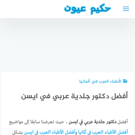
لتجاوز
لى
لمحتوى
افضل دكتور
عظام
تكلفة
عملية قص
بالكويت
عملية
الجفن
دكتور
دوالي
العلوي –
جراحة
الخصية
تجربتي
العظام
مستشفى
المخاطر
والمفاصل
الحبيب
والأسعار
في الكويت
الأطباء العرب في ألمانيا
أفضل دكتور جلدية عربي في ايسن
أفضل
دكتور جلدية عربي في ايسن
، حيث تعرضنا سابقا إلى مواضيع
أفضل الأطباء العرب في ألمانيا
و
أفضل الأطباء العرب في ايسن
بشكل