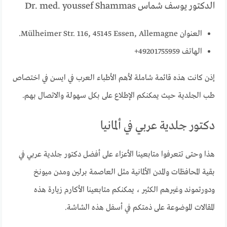
الدكتور يوسف شماس Dr. med. youssef Shammas
العنوان Mülheimer Str. 116, 45145 Essen, Allemagne.
الهاتف 49201755959+
إذن كانت هذه قائمة شاملة لأهم الأطباء العرب في ايسن في اختصاص
طب الجلدية حيث يمكنكم الإطلاع على بكل سهولة والاتصال بهم.
دكتور جلدية عربي في ألمانيا
هذا وحتى تتعرفوا متابعينا الأعزاء على أفضل دكتور جلدية عربي في
بقية المحافظات والمدن الألمانية مثل العاصمة برلين ومدن ميونخ
ودورتموند وغيرهم الكثير ، يمكنكم متابعينا الأكارم زيارة هذه
المقالات الموضوعة على ذمتكم في أسفل هذه الشاشة.