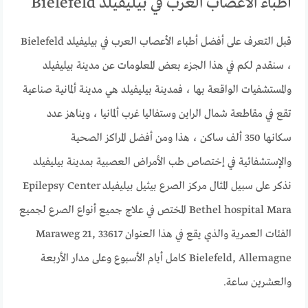
أطباء الأعصاب العرب في بيليفيلد Bielefeld
قبل التعرف على أفضل أطباء الأعصاب العرب في بيليفيلد Bielefeld
، سنقدم لكم في هذا الجزء بعض المعلومات عن مدينة بيليفيلد
والمستشفيات الواقعة بها ، فمدينة بيليفيلد هي مدينة ألمانية صناعية
تقع في مقاطعة شمال الراين وستفاليا غرب ألمانيا ، ويناهز عدد
سكانها 350 ألف ساكن ، هذا ومن أفضل المراكز الصحية
والإستشفائية في إختصاص طب الأمراض العصبية بمدينة بيليفيلد
نذكر على سبيل المثال مركز الصرع بيثيل بيليفيلد Epilepsy Center
Bethel hospital Mara المختص في علاج جميع أنواع الصرع لجميع
الفئات العمرية والذي يقع في هذا العنوان Maraweg 21, 33617
Bielefeld, Allemagne كامل أيام الأسبوع وعلى مدار الأربعة
والعشرين ساعة.