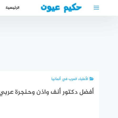
لتجاوز
الرئيسية
لى
لمحتوى
افضل
العدسات
جلد
اللاصقة
مس
أفضل دكتور
دليلك الشامل
محامي
الس
جلدية عربي
لإستعمالها
يهودي في
الألم
في نورنبيرغ
بشكل آمن
هامبورغ
4
الأطباء العرب في ألمانيا
أفضل دكتور أنف واذن وحنجرة عرب