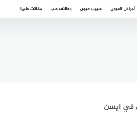
أمراض العيون
طبيب عيون
وظائف طب
مقالات طبية
 دكتور
ية في
تشفى
دكتورة
عودي
نسائية
اني بجدة
عربية في
202
هامبورغ
ي في ايسن