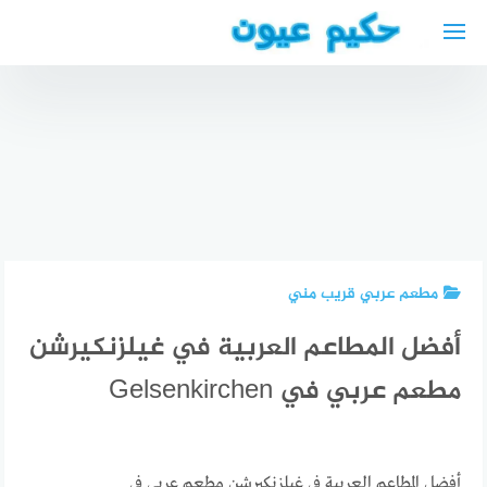
لتجاوز
لى
لمحتوى
افضل دكتور
عيون في
السقاف
شقق
حجز موعد
للإيجار
قطرة
في
الشهري
حساسية
السقاف
في
العين Eye
للعيون
كاليفورنيا
allergy
بجدة
مطعم عربي قريب مني
أفضل المطاعم العربية في غيلزنكيرشن
مطعم عربي في ‪Gelsenkirchen
أفضل المطاعم العربية في غيلزنكيرشن مطعم عربي في