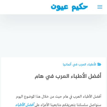
لتجاوز
لى
لمحتوى
الرعاية
دليل
المنزلية
المحامين
في الإمارات
العرب في
2024 أفضل
برلين –
شركات
محامي
التمريض
أفضل دكتور
عربي في
المنزلي في
جلدية في
برلين
الإمارات
الرياض
الأطباء العرب في ألمانيا
أفضل الأطباء العرب في هام
أفضل الأطباء العرب في هام حيث من خلال هذا الموضوع اليوم
سنواصل سلسلتنا بتعريفكم متابعينا الأعزاء على
أفضل الأطباء