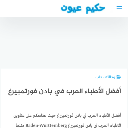
لتجاوز
لى
لمحتوى
استشارة
محامي
افضل دكتور
هجرة
افضل دكتور
جراحة
مجاني في
جلوكوما
اسنان
امريكا
في جدة
بالرياض
وظائف طب
أفضل الأطباء العرب في بادن فورتمبيرغ
أفضل الأطباء العرب في بادن فورتمبيرغ حيث نطلعكم على عناوين
الاطباء العرب في بادن فورتمبيرغ Baden-Württemberg مثلما