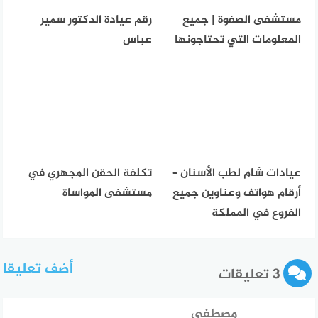
مستشفى الصفوة | جميع
رقم عيادة الدكتور سمير
المعلومات التي تحتاجونها
عباس
عيادات شام لطب الأسنان –
تكلفة الحقن المجهري في
أرقام هواتف وعناوين جميع
مستشفى المواساة
الفروع في المملكة
أضف تعليقا
3 تعليقات
مصطفى
قال: