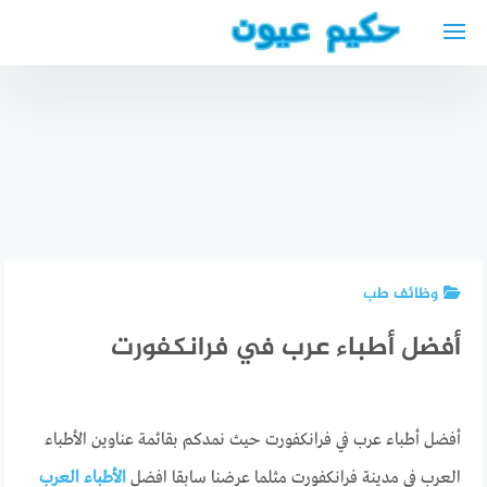
لتجاوز
لى
لمحتوى
أفضل
أفضل
طبيب
الأطباء
دكتور عظام
عيون في
العرب في
عربي في
المنصور
إنغولشتات
بلجيكا
العراق
وظائف طب
أفضل أطباء عرب في فرانكفورت
أفضل أطباء عرب في فرانكفورت حيث نمدكم بقائمة عناوين الأطباء
العرب في مدينة فرانكفورت مثلما عرضنا سابقا افضل
الأطباء العرب