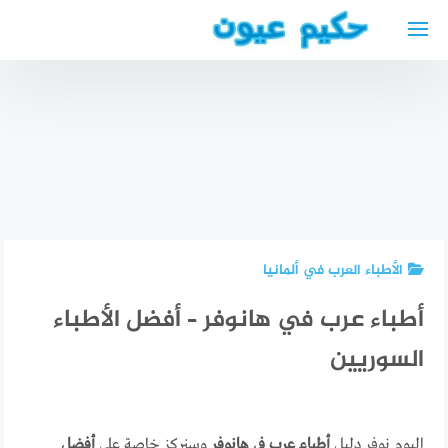
لتجاوز
لى
لمحتوى
انسداد
دكتور
مجرى
أفضل دكتور
اعصاب
الدموع eye
بولية في
عربي في
surgery
سارلاند
ألمانيا
الأطباء العرب في ألمانيا
أطباء عرب في هانوفر – أفضل الأطباء
السوريين
اليوم نوفر دليل
أطباء عرب في هانوفر
وسنركز خاصة على
أفضل