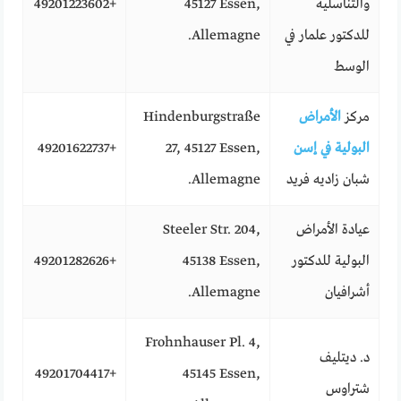
والتناسلية
45127 Essen,
+49201223602
للدكتور علمار في
Allemagne.
الوسط
مركز
الأمراض
Hindenburgstraße
البولية في إسن
27, 45127 Essen,
+49201622737
شبان زاديه فريد
Allemagne.
عيادة الأمراض
Steeler Str. 204,
البولية للدكتور
45138 Essen,
+49201282626
أشرافيان
Allemagne.
Frohnhauser Pl. 4,
د. ديتليف
+49201704417
45145 Essen,
شتراوس