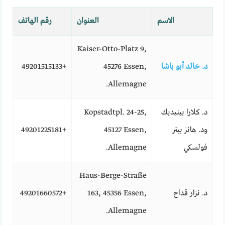
الاسم
العنوان
رقم الهاتف
Kaiser-Otto-Platz 9,
د. خالد أبو باشا
45276 Essen,
+49201515133
Allemagne.
د. كلارا بينيديك
Kopstadtpl. 24-25,
ود. هانز بيتر
45127 Essen,
+49201225181
فولسكي
Allemagne.
Haus-Berge-Straße
د. نزار قداح
163, 45356 Essen,
+49201660572
Allemagne.