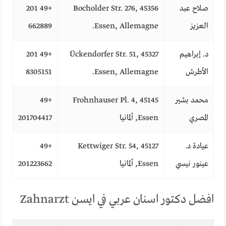
صلاح عبد
Bocholder Str. 276, 45356
+49 201
العزيز
Essen, Allemagne.
662889
د. إبراهيم
Ückendorfer Str. 51, 45327
+49 201
الأطرش
Essen, Allemagne.
8305151
محمد بشير
Frohnhauser Pl. 4, 45145
+49
المصري
Essen, ألمانيا
201704417
عيادة د.
Kettwiger Str. 54, 45127
+49
عينور نيسي
Essen, ألمانيا
201223662
افضل دكتور اسنان عربي في ايسن Zahnarzt