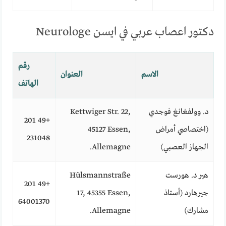
دكتور اعصاب عربي في ايسن Neurologe
رقم
الاسم
العنوان
الهاتف
د. وولفغانغ فوجدي
Kettwiger Str. 22,
+49 201
(اختصاصي أمراض
45127 Essen,
231048
الجهاز العصبي)
Allemagne.
هير د. هورست
Hülsmannstraße
+49 201
جيرهارد (أستاذ
17, 45355 Essen,
64001370
مشارك)
Allemagne.