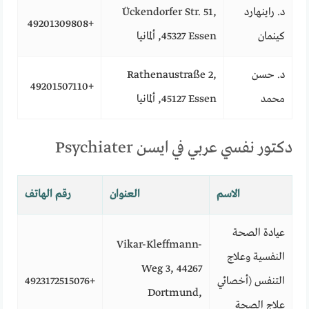
د. راينهارد
Ückendorfer Str. 51,
+49201309808
كينمان
45327 Essen, ألمانيا
د. حسن
Rathenaustraße 2,
+49201507110
محمد
45127 Essen, ألمانيا
دكتور نفسي عربي في ايسن Psychiater
الاسم
العنوان
رقم الهاتف
عيادة الصحة
Vikar-Kleffmann-
النفسية وعلاج
Weg 3, 44267
التنفس (أخصائي
+4923172515076
Dortmund,
علاج الصحة