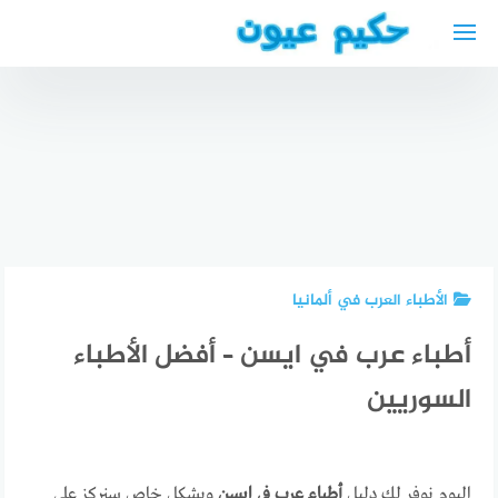
لتجاوز
لى
لمحتوى
دكتور عيون
عربي في
أفضل
بلجيكا
مطعم
طبيب
أفضل
عربي قريب
عيون في
طبيب
مني مطعم
الطائف
عيون في
عكا في
2024
بلجيكا
برلين
الأطباء العرب في ألمانيا
أطباء عرب في ايسن – أفضل الأطباء
السوريين
اليوم نوفر لك دليل
أطباء عرب في ايسن
وبشكل خاص سنركز على