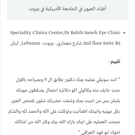
أطباء العيون في الجامعة الأمريكية في بيروت
Speciality Clinics Center,
Dr Rabih Saneh Eye Clinic
2nd floor Suite B2 شارع معماري، بيروت، Lebanon, لبنان
تقييم
:
” انت سويتلي عمليه يمك دكتور بطابق ال ١١ وبصراحه بالاول
جنت خايف منه وكالولي اكو دكاتره احتمال يصكطون عيونك
بلبنان بس من اجيت يمك وشفت حضرتك شلون تفحص العين
بكل مهنيه وابيدك اطمأنيت وتوكلت على الله والحمد لله والشكر
نجحت العمليه على ايدك بارك الله بيك وكثر الله من امثالك
اخوك ابو فهد العراقي “