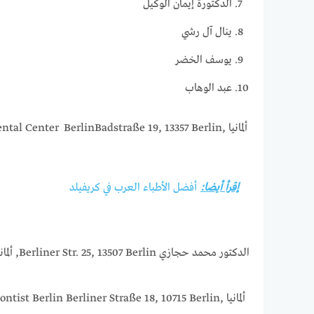
الدكتورة إيمان الوكيل
ينال آل رشي
يوسف الخضر
عبد الوهاب
Dr. Emad Khalouf – Dental Center BerlinBadstraße 19, 13357 Berlin, ألمانيا
إقرأ أيضا:
أفضل الأطباء العرب في كريفيلد
الدكتور محمد حجازي Berliner Str. 25, 13507 Berlin, ألمانيا من افضل اطباء الاسنان في برلين .
Fadel Boutros Dr. – orthodontist Berlin Berliner Straße 18, 10715 Berlin, ألمانيا