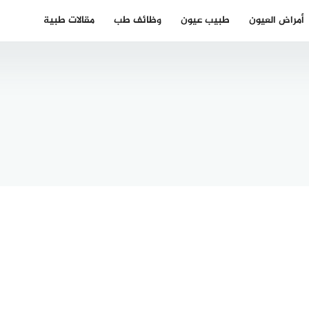
أمراض العيون
طبيب عيون
وظائف طب
مقالات طبية
ر عيون
دكتور اطفال
ي في
عربي في
يينا
هامبورغ