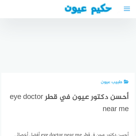
لتجاوز
لى
لمحتوى
اسباب
مطعم ادم
العين
العربي
الكسولة
مطعم
دكتور عيون
lazy eye
عربي قريب
في البحرين
surgery
مني
طبيب عيون
أحسن دكتور عيون في قطر eye doctor
near me
أحسن دكتور عيون في قطر eye doctor near me أفضل أخصائي