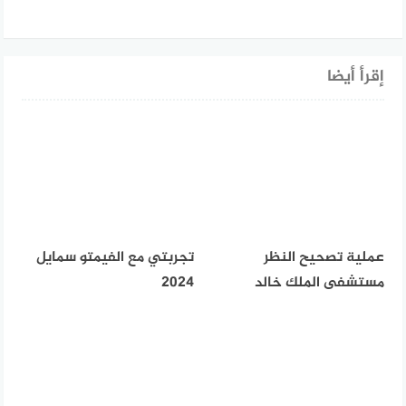
إقرأ أيضا
عملية تصحيح النظر
تجربتي مع الفيمتو سمايل
مستشفى الملك خالد
2024