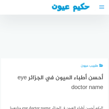
لتجاوز
لى
لمحتوى
امساكية
رمضان
2023
مطعم
المانيا
عربي قريب
أفضل دكتور
برلين
مني مطعم
عام واسرة
مواقيت
عكا في
عربي في
الصلاة
برلين
بريمن
طبيب عيون
أحسن أطباء العيون في الجزائر eye
doctor name
إليكم أحسن أطباء العيون في الجزائر eye doctor name متابعينا