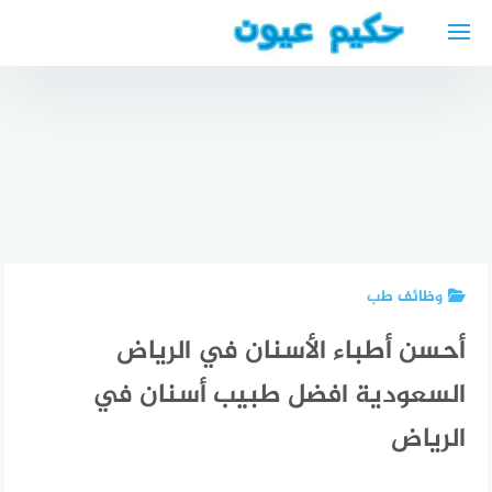
لتجاوز
لى
لمحتوى
دكتور عام
عربي في
برلين
أطباء
أفضل دكتور
Hausarzt /
نفسيين
جلدية في
Allgemeinmediziner
عرب في
كاسل عربي
Berlin
ايسن
وظائف طب
أحسن أطباء الأسنان في الرياض
السعودية افضل طبيب أسنان في
الرياض