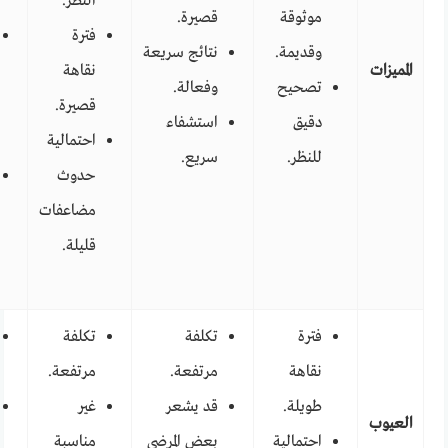
النظر.
موثوقة
قصيرة.
فترة
وقديمة.
نتائج سريعة
المميزات
نقاهة
تصحيح
وفعالة.
قصيرة.
دقيق
استشفاء
احتمالية
للنظر.
سريع.
حدوث
مضاعفات
قليلة.
فترة
تكلفة
تكلفة
نقاهة
مرتفعة.
مرتفعة.
طويلة.
قد يشعر
غير
العيوب
احتمالية
بعض المرضى
مناسبة