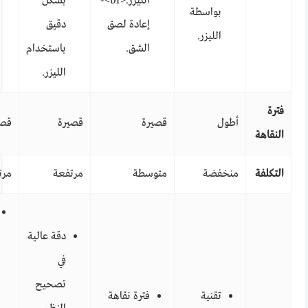
الليزر.<br>-
بشكل
بواسطة
إعادة لصق
دقيق
الليزر.
الشق.
باستخدام
الليزر.
فترة
أطول
قصيرة
قصيرة
قصي
النقاهة
التكلفة
منخفضة
متوسطة
مرتفعة
مرت
دقة عالية
في
تصحيح
تقنية
فترة نقاهة