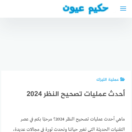
لتجاوز
لى
لمحتوى
دكتور
نفسي
عربي في
برلين 2024
أفضل دكتور
أحسن
– دكتور
بولية عربي
عيادة
نفسي
في
أسنان في
يتكلم
بيليفيلد
الكويت
عربي
عملية الليزك
أحدث عمليات تصحيح النظر 2024
ماهي أحدث عمليات تصحيح النظر 2024؟ مرحبًا بكم في عصر
التقنيات الحديثة التي تغير حياتنا وتحدث ثورة في مجالات عديدة،