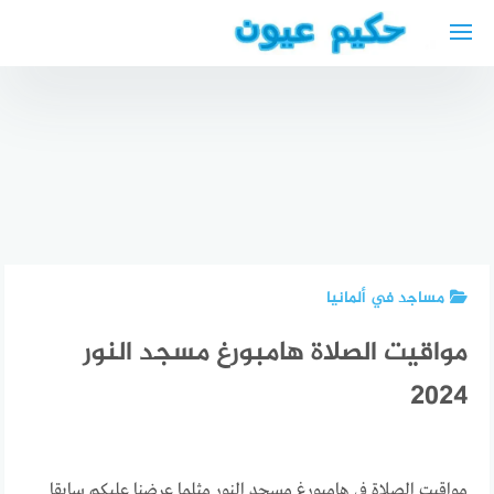
لتجاوز
لى
لمحتوى
أفضل أطباء
العيون
أطباء عرب
بمكناس
أفضل دكتور
في
المغرب
أطفال في
دويسبورغ +
Best eye
السويد
عناوين
doctor
عربي
وأرقام
مساجد في ألمانيا
مواقيت الصلاة هامبورغ مسجد النور
2024
مواقيت الصلاة في هامبورغ مسجد النور مثلما عرضنا عليكم سابقا