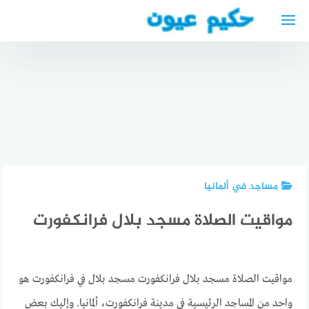
لتجاوز
لى
أحسن
لمحتوى
أطباء
الأسنان في
الدمام
السعودية
أفضل
افضل
أطباء عرب
دكتورة
طبيب
في هانوفر
نسائية في
أسنان في
+ العناوين
برلين عربية
الدمام
والأرقام
2025
مساجد في ألمانيا
مواقيت الصلاة مسجد بلال فرانكفورت
مواقيت الصلاة مسجد بلال فرانكفورت مسجد بلال في فرانكفورت هو
واحد من المساجد الرئيسية في مدينة فرانكفورت، ألمانيا. وإليك بعض