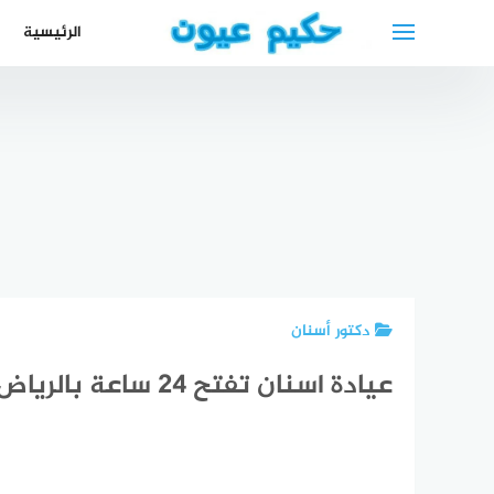
لتجاوز
الرئيسية
لى
لمحتوى
علاج المياه
فوا
البيضاء بالليزر
الورد
أطباء العيون
أفضل الأطباء
eye laser
e
نابلس
العرب في
surgery
ment
فلسطين
بيليفلد 2024
near me
nkles
دكتور أسنان
عيادة اسنان تفتح 24 ساعة بالرياض