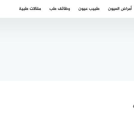
أمراض العيون
طبيب عيون
وظائف طب
مقالات طبية
ئد ماء
أحسن طبيب
 للعيون
عيون في
ey
الرباط دكتور
treat
عيون في
for wri
الرباط المغرب