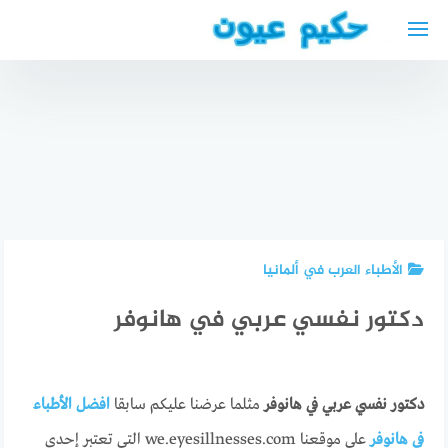
لتجاوز
لى
لمحتوى
أفضل أطباء
العيون في
جربة
مدنين
عيادات
أفضل دكتور
افضل دكتور
عيون في
عام واسرة
تجميل انف
جربة
عربي في
في جدة
مدنين
دوسلدورف
الأطباء العرب في ألمانيا
دكتور نفسي عربي في هانوفر
دكتور نفسي عربي في هانوفر
مثلما عرضنا عليكم سابقا
افضل الأطباء
في هانوفر
على موقعنا we.eyesillnesses.com التي تعتبر إحدى