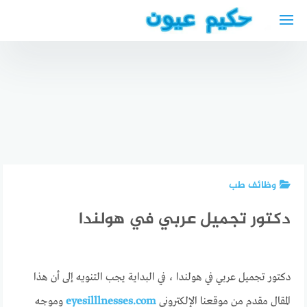
لتجاوز
لى
لمحتوى
رابط موقع
أسعار
التقديم
عمليات
على فيزا
تجميل
شنغن اون
علاج رأرأة
الانف في
لاين
العين
عيد كلينك
Schengen
nystagmus
” خصومات
Visas
treatment
كبيرة “
وظائف طب
دكتور تجميل عربي في هولندا
دكتور تجميل عربي في هولندا ، في البداية يجب التنويه إلى أن هذا
المقال مقدم من موقعنا الإلكتروني
eyesilllnesses.com
وموجه