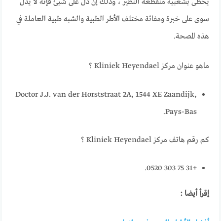
يحظى بشعبية منقطعة النظير ، وذلك إن دل على شيئ فإنه لا يدل
سوى على خبرة ومفائة مختلف الأطر الطبية والشبه طبية العاملة في
هذه المصحة.
ماهو عنوان مركز Kliniek Heyendael ؟
Doctor J.J. van der Horststraat 2A, 1544 XE Zaandijk,
Pays-Bas.
كم رقم هاتف مركز Kliniek Heyendael ؟
+31 75 303 0520.
إقرأ أيضا :