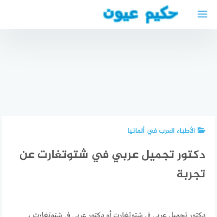
لتجاوز
لى
مواقيت
لمحتوى
الصلاة في
اوبرهاوزن +
أقرب
المساجد
دكتور
والمراكز
دكتور عيون
نفسي
الاسلامية
عربي في
عربي في
في
بوخوم
كولن
اوبرهاوزن
الأطباء العرب في ألمانيا
دكتور تجميل عربي في شتوتغارت عن
تجربة
دكتور تجميل عربي في شتوتغارت أو دكتور عربي في شتوتغارت ،