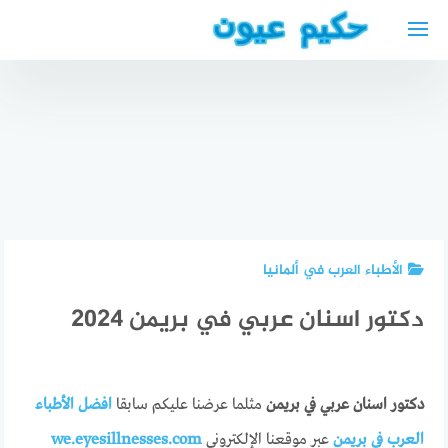
لتجاوز
لى
أحسن
لمحتوى
أطباء
الأسنان في
أفضل أطباء
بغداد
العيون
العراق
بمكناس
افضل
أفضل
المغرب
طبيب
محامي
Best eye
أسنان في
مغربي في
doctor
بغداد
هولندا
الأطباء العرب في ألمانيا
دكتور اسنان عربي في بريمن 2024
دكتور اسنان عربي في بريمن
مثلما عرضنا عليكم سابقا
افضل الأطباء
العرب في بريمن
عبر موقعنا الإلكتروني
we.eyesillnesses.com