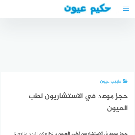
لتجاوز
لى
لمحتوى
أفضل أطباء
العيون
أفضل دكتور
دكتور
بمكناس
نفسي
مسالك
المغرب
عربي في
بولية عربي
Best eye
كيل
في بلجيكا
doctor
طبيب عيون
حجز موعد في الاستشاريون لطب
العيون
حجز موعد في الاستشاريون لطب العيون
سنطلعكم اليوم متابعينا