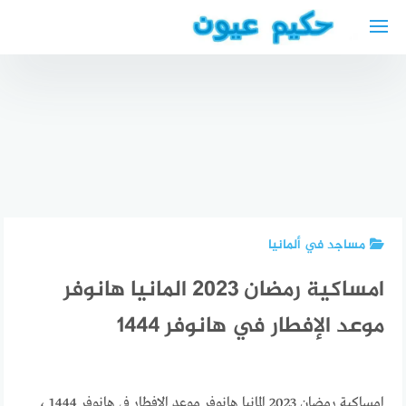
لتجاوز
لى
لمحتوى
أفضل
الأطباء
العرب في
دكتور
محامي
اخن 2024
جلدية
عربي في
“دليل
عربي في
أمريكا
كامل”
هانوفر
مساجد في ألمانيا
امساكية رمضان 2023 المانيا هانوفر
موعد الإفطار في هانوفر 1444
امساكية رمضان 2023 المانيا هانوفر موعد الإفطار في هانوفر 1444 ،