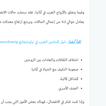
يعادل حوالي 2% من إجمالي الحالات. ويرجع ارتفاع معدلات طلاق الأزواج العرب في ألمانيا إلى عدد من العوامل، منها:
إقرأ أيضا:
دليل المحامين العرب في براونشفايغ Arabischer Anwalt in Braunschweig
اختلاف الثقافات والعادات بين الزوجين.
صعوبة التكيف مع الحياة في ألمانيا.
المشاكل المالية.
العنف الأسري.
وإذا كنت تفكر في الانفصال، فهناك بعض الأمور التي يجب أن تأ