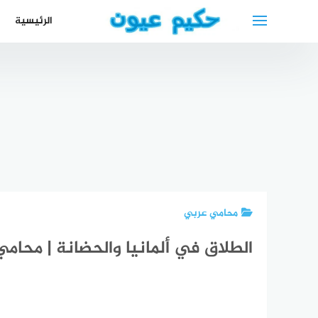
لتجاوز
الرئيسية
لى
لمحتوى
أطباء عرب
في مانهايم
2024
مطعم ادم
Arabischer
دكتور مسالك
العربي مطعم
Arzt in
بولية عربي
عربي قريب
الدكت
Mannheim
في هانوفر
مني
حباب
محامي عربي
الطلاق في ألمانيا والحضانة | محامي