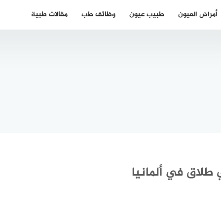
أمراض العيون
طبيب عيون
وظائف طب
مقالات طبية
دكتور عيون
ورة سمر
عربي في
ة كولن
بوخوم
 طلاق في ألمانيا