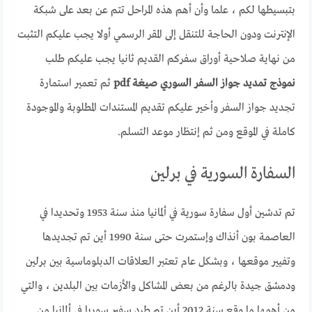
بتبسيطها لكم ، علما وأن أهم هذه المراحل تتم عن بعد على شبكة
الإنترنت ودون الحاجة للتنقل إلى المقر الرسمي أولا يجب عليكم التثبت
من نهاية صلاحية أوراق سفركم القديم ثانيا يجب عليكم طلب
نموذج تمديد جواز السفر السوري صيغة pdf
ثم تعمير استمارة
تجديد جواز السفر وأخير عليكم تقديم المستندات المطلوبة والموجودة
كاملة في الموقع ومن ثم إنتظار موعد التسلم.
السفارة السورية في برلين
تم تدشين أول سفارة سورية في ألمانيا منذ سنة 1953 وتحديدا في
العاصمة بون أنذاك وإستمرت حتى سنة 1990 أين تم تجديدها
وتفيير موقعها ، وبشكل عام تعتبر العلاقات الدبلوماسية بين برلين
ودمشق جيدة بالرغم من بعض المشاكل والأزمات بين البلدين ، والتي
من أهمها ما وقع سنة 2012 أين تم طرد سفير سوريا في ألمانيا من