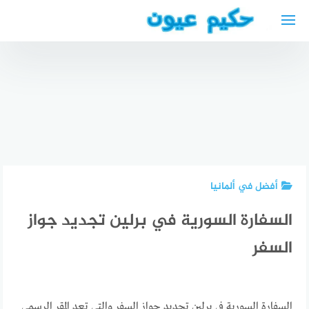
لتجاوز
لى
لمحتوى
أفضل
محامي
أفضل
عربي في
أفضل
الأطباء
شتوتغارت
الأطباء
العرب في
Rechtsanwalt
العرب في
كاسل
Stuttgart
نيومونستر
أفضل في ألمانيا
السفارة السورية في برلين تجديد جواز
السفر
السفارة السورية في برلين تجديد جواز السفر والتي تعد المقر الرسمي