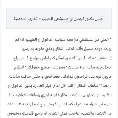
أحسن دكتور تجميل في مستشفى الحبيب + تجارب شخصية
” اتمني من المستشفي مراجعه سياسه الدخول ع الطبيب،اذا لم
يوجد موعد مسبق فأنت تطلب انتظار وهذي عقوبه يمارسها
المستشفي صدك ،ليس لك حق تسأل كم امامي مراجع ؟ متي راح
ادخل بعد ساعه او ١٠ ساعات؟ مجرد من جميع حقوقك ؟ النظام
مايبين فيه عدد المراجعين قدامك، فقط ادفع واجلس ساكت ساعات
، بعد ٣ ساعات انتظار !! انت الان امام خيار المغادره بدون الدخول ع
الطبيب او الجلوس ساكت بانتظار عقوبه اخري وساعات اضافيه ،انا
من حقي كمراجعه اعرف كم قدامي ؟ ومتي راح ادخل! بعد ٣ ساعات
من الانتظار والتعب، عاجبك كملي انتظري او نزجع فلوسك وتشوفين