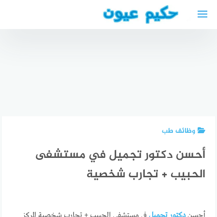
لتجاوز
لى
لمحتوى
أفضل دكتور
تكلفة
أفضل أطباء
عيون عربي
محامي
العيون في
في
اللجوء في
نابل تونس
فرانكفورت
أمريكا
وظائف طب
أحسن دكتور تجميل في مستشفى
الحبيب + تجارب شخصية
أحسن
دكتور تجميل
في مستشفى الحبيب + تجارب شخصية المركز