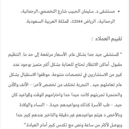
مستشفى د. سليمان الحبيب شارع التخصصي،الرحمانية،
الرحمانية، الرياض 12344، المملكة العربية السعودية.
تقييم العملاء :
” المستشفى جيد جدا بشكل عام. الأسعار مرتفعة إلى حد ما. التنظيم
مقبول. أماكن الانتظار تحتاج للعناية بشكل أكبر متميز بوجود عدد
كبير من الاستشاريين في تخصصات متنوعة. موظفوا الاستقبال بشكل
عام تعاملهم جيد . التجربة تختلف من تخصص لآخر: – الأنف والأذن
والحنجرة تجربتهم كانت جيدا جدا واحترامهم للوقت والمواعيد كان
جيد. – طب الأسرة كذلك ومواعيدهم جيدة. – النساء والولادة
وبالأخص د هيثم مواعيدهم غير دقيقة والتاخير عندهم كبير جدا
ويوصل لأكثر من ساعة ونص مع تكدس كبير أمام العيادة.”