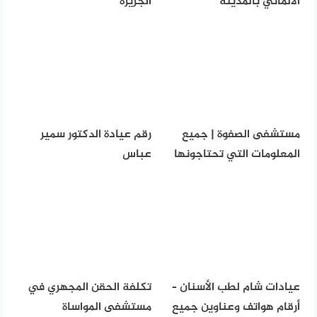
الالماني بالمدينه
الجزيرة
مستشفى الصفوة | جميع
رقم عيادة الدكتور سمير
المعلومات التي تحتاجونها
عباس
عيادات شام لطب الأسنان –
تكلفة الحقن المجهري في
أرقام هواتف وعناوين جميع
مستشفى المواساة