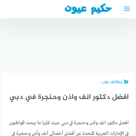
لتجاوز
لى
لمحتوى
أحسن
مستشفيات
دكتور أنف
أفضل
العيون في
واذن
الأطباء
تونس eye
وحنجرة في
العرب في
treatment
هولندا
بادن
center
عربي
فورتمبيرغ
وظائف طب
افضل دكتور انف واذن وحنجرة في دبي
افضل دكتور انف واذن وحنجرة في دبي حيث كثيرا ما يبحث المواطنون
في الإمارات العربية المتحدة عن أفضل أخصائي أنف وأذن وحنجرة في