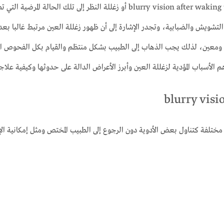
يشير معظم أطباء العيون بمصطلحات اسباب زغللة العين rry vision after waking up
تشويش والضبابية، وتجدر الإشارة إلى أن ظهور زغللة العين مرتبط غالبا ب
 ومعين، لذلك يجب الذهاب إلى الطبيب بشكل منتظم والقيام بكل الفحوص ا
م الأسباب المؤدية لزغللة العين وأبرز الأعراض الدالة على حدوثها وكيفية علاج