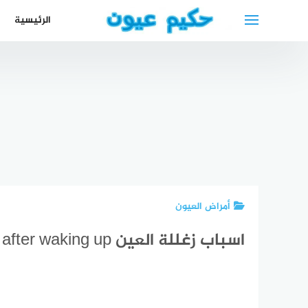
لتجاوز
الرئيسية
لى
لمحتوى
الرعاية
المنزلية في
كتاب
دكتور عيون
ارتفاع ضغط
الإمارات 2024
الس
في البحرين
العين أعراضه
أفضل شركات
با
عيادة طب
وأسبابه
التمريض
العر
عيون في
بالإضافة إلى
المنزلي في
است
البحرين
طرق علاجه
الإمارات
4
أمراض العيون
اسباب زغللة العين blurry vision after waking up