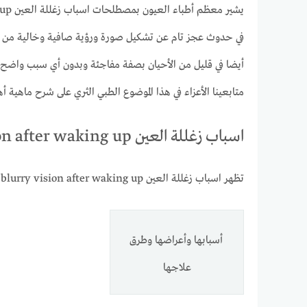
في حدوث عجز تام عن تشكيل صورة ورؤية صافية وخالية من ال
أيضا في قليل من الأحيان بصفة مفاجئة وبدون أي سبب واضح
متابعينا الأعزاء في هذا الموضوع الطبي الثري على شرح ماهية أه
اسباب زغللة العين blurry vision after waking up
تظهر اسباب زغللة العين blurry vision after waking up مختلفة كتناول بعض الأدوية دون الرجوع إلى الطبيب المختص ومثل إمكانية الإصابة ببعض الأمراض والاضطرابات البصرية.
أسبابها وأعراضها وطرق
علاجها