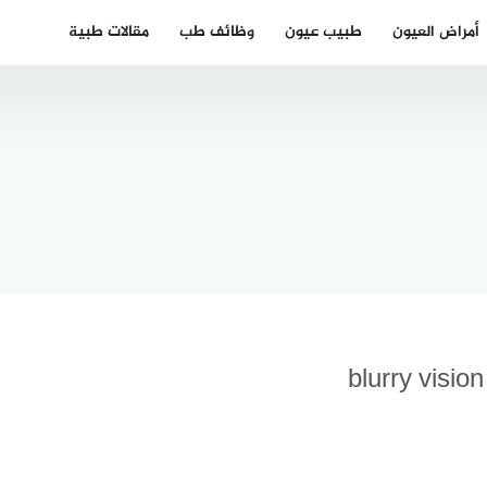
أمراض العيون
طبيب عيون
وظائف طب
مقالات طبية
 تعليم
ياقة
للغة
بية في
أفضل دكتور
راليا
اسنان عربي
202
في مونستر