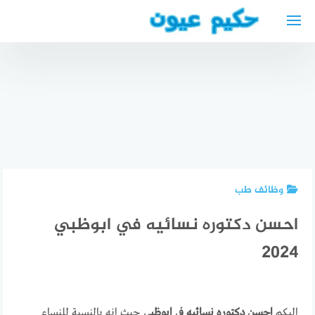
لتجاوز
لى
أفضل
لمحتوى
طبيب
عيون في
قابس
تونس
مستشفيات
أفضل
أفضل دكتور
طب العيون
الأطباء
فيلر في
في قابس
العرب في
ابوظبي
تونس
ساربروكن
وظائف طب
احسن دكتوره نسائيه في ابوظبي
2024
اليكم
احسن دكتوره نسائيه في ابوظبي
حيث انه بالنسبة للنساء