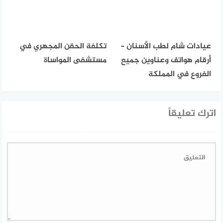
عيادات شام لطب الأسنان –
تكلفة الحقن المجهري في
أرقام هواتف وعناوين جميع
مستشفى المواساة
الفروع في المملكة
اترك تعليقاً