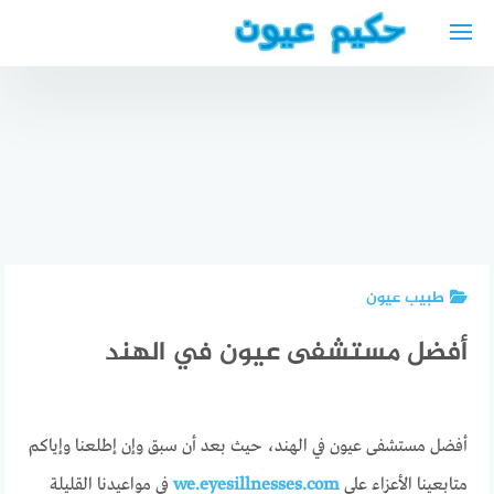
لتجاوز
لى
لمحتوى
اسباب
افضل دكتور
أفضل دكتور
التهاب
جراحة عامة
تناسلية
العنبية
في الحبيب
في برلين
uveitis
طبيب عيون
أفضل مستشفى عيون في الهند
أفضل مستشفى عيون في الهند، حيث بعد أن سبق وإن إطلعنا وإياكم
متابعينا الأعزاء على
we.eyesillnesses.com
في مواعيدنا القليلة