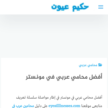
لتجاوز
لى
لمحتوى
القنصلية
العراقية
في
فرانكفورت
مستشفى
وجبة
أفضل قطرة
السعودي
جوازات
عين معقمه
الالماني
السفر 2024
2024
بالمدينه
محامي عربي
أفضل محامي عربي في مونستر
أفضل محامي عربي في مونستر في إطار مواصلة سلسلة تعريف
متابعي موقعنا
eyesilllnesses.com
على دليل
محامين عرب في