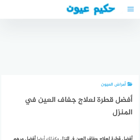
لتجاوز
لى
لمحتوى
دليل
سعر
المحامين
الفحص
العرب في
افضل دكتور
الشامل
إيطاليا
انف واذن
مستشفى
Avvocato
وحنجرة في
الحبيب
arabo
ابوظبي
أمراض العيون
أفضل قطرة لعلاج جفاف العين في
المنزل
أفضل قطرة لعلاج جفاف العين في المنزل
وكذلك أيضا
أفضل مرهم